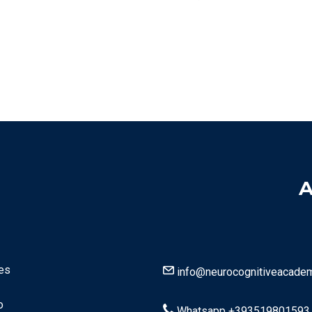
A
ies
info@neurocognitiveacade
o
Whatsapp +393519801593