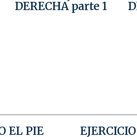
DERECHA parte 1
D
 EL PIE
EJERCICI