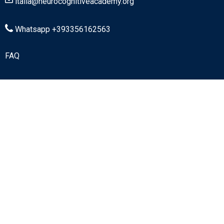
italia@neurocognitiveacademy.org
Whatsapp +393356162563
FAQ