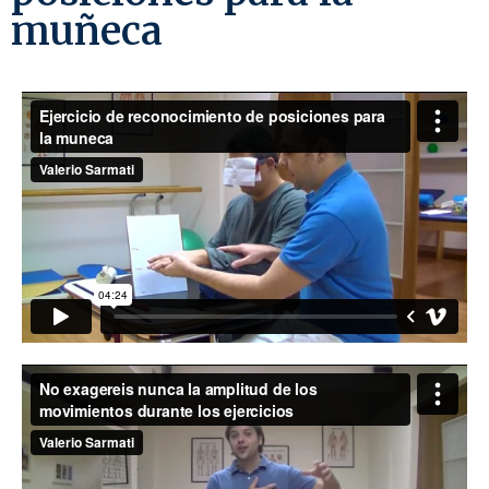
muñeca