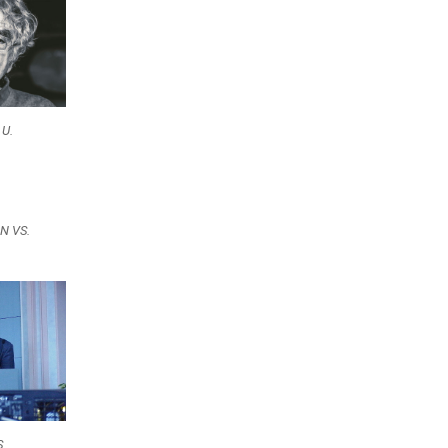
U.
 VS.
.