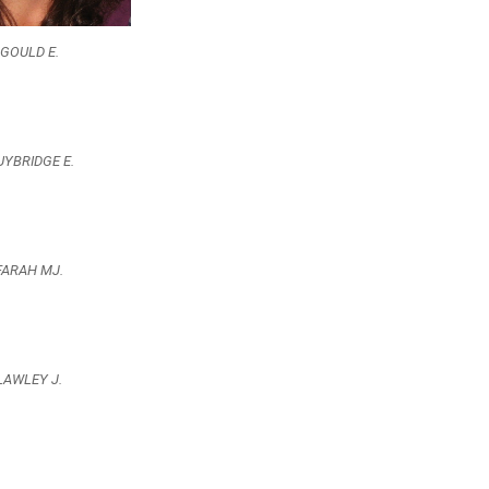
GOULD E.
YBRIDGE E.
FARAH MJ.
LAWLEY J.