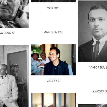
PAVLOV I.
ANOCHIN PK.
ATESON G.
VYGOTSKIJ L
VARELA F.
LAKOFF G