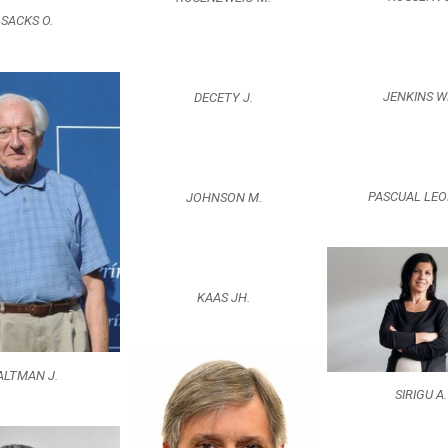
SACKS O.
JENKINS 
DECETY J.
PASCUAL LEO
JOHNSON M.
KAAS JH.
ALTMAN J.
SIRIGU A.