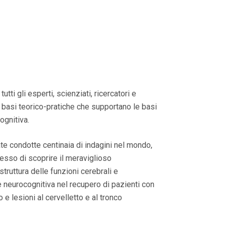
tti gli esperti, scienziati, ricercatori e
e basi teorico-pratiche che supportano le basi
cognitiva.
te condotte centinaia di indagini nel mondo,
messo di scoprire il meraviglioso
truttura delle funzioni cerebrali e
ne neurocognitiva nel recupero di pazienti con
o e lesioni al cervelletto e al tronco