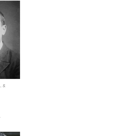
. S.
.