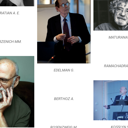
RATIAN A. E.
MATURANA 
RZENICH MM.
RAMACHADRAN
EDELMAN G.
BERTHOZ A.
KOSSLYN S
ROSENZWEIG M.