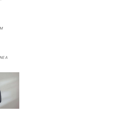
WM
NE A