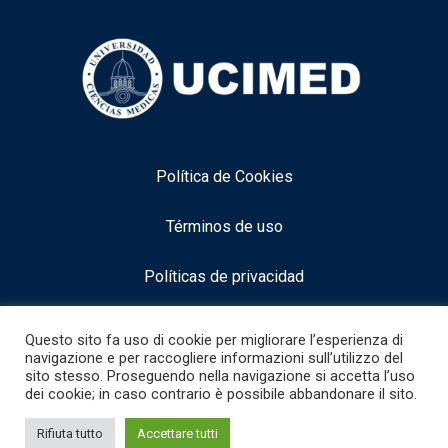
Política de Cookies
Términos de uso
Políticas de privacidad
Aviso legal
Questo sito fa uso di cookie per migliorare l’esperienza di
navigazione e per raccogliere informazioni sull’utilizzo del
sito stesso. Proseguendo nella navigazione si accetta l’uso
dei cookie; in caso contrario è possibile abbandonare il sito.
info@neurocognitiveacademy.com
1
Rifiuta tutto
Accettare tutti
Hai bisogno di aiuto? Scrivi pure