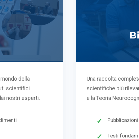
Bi
l mondo della
Una raccolta completa
ti scientifici
scientifiche più rileva
ai nostri esperti.
e la Teoria Neurocogn
ndimenti
Pubblicazioni
Testi fondame