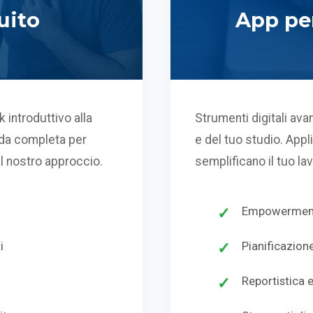
uito
App per
 introduttivo alla
Strumenti digitali avan
uida completa per
e del tuo studio. Appl
el nostro approccio.
semplificano il tuo la
Empowerment 
i
Pianificazion
Reportistica 