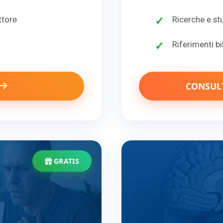
ttore
Ricerche e stu
Riferimenti bi
CONSULT
GRATIS