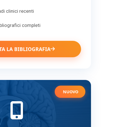
di clinici recenti
bliografici completi
A LA BIBLIOGRAFIA
NUOVO