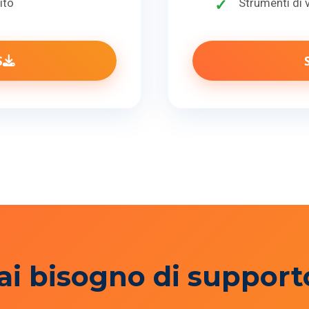
ito
Strumenti di 
S
ai bisogno di support