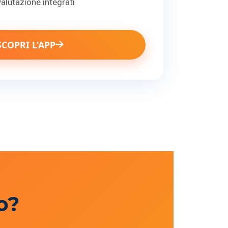
valutazione integrati
SCOPRI L’APP
o?