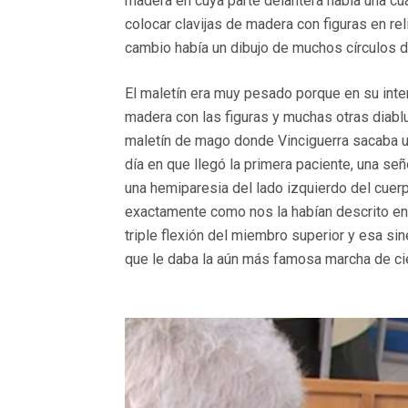
madera en cuya parte delantera había una cua
colocar clavijas de madera con figuras en rel
cambio había un dibujo de muchos círculos 
E
l maletín era muy pesado porque en su int
madera con las figuras y muchas otras diabl
maletín de mago donde Vinciguerra sacaba u
día en que llegó la primera paciente, una s
una hemiparesia del lado izquierdo del cuer
exactamente como nos la habían descrito en
triple flexión del miembro superior y esa sine
que le daba la aún más famosa marcha de c