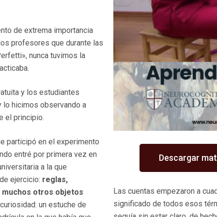
ento de extrema importancia
 los profesores que durante las
erfetti», nunca tuvimos la
acticaba.
atuita y los estudiantes
y lo hicimos observando a
 el principio.
ue participó en el experimento
ando entré por primera vez en
Descargar mate
niversitaria a la que
e ejercicio:
reglas,
Las cuentas empezaron a cuadrar
 y muchos otros objetos
significado de todos esos térm
curiosidad: un estuche de
seguía sin estar claro, de hec