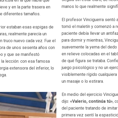
drícula en la que había que
manos lo que realmente signif
ieve y en la parte trasera en
de diferentes tamaños.
El profesor Vinciguerra sentó a 
tomó el maletín y comenzó a rea
erior estaban esas espigas de
paciente debía llevar un antifa
uras, realmente parecía un
para dormir y mientras, Vincig
n truco nuevo cada vez. Fue el
suavemente la yema del dedo í
eñora de unos sesenta años con
en relieve colocadas en el tab
po y que se manifestó
de qué figura se trataba. Con
 la lección: con esa famosa
juego psicológico y no un ejer
rgia extensora del inferior, lo
visiblemente rígido cualquiera
iega.
un masaje o lo estirara.
En medio del ejercicio Vincigu
dijo:
«Valerio, continúa tú»
, 
del paciente tratando de imita
primera vez sentí la espastici