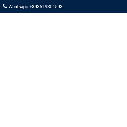
Whatsapp +393519801593