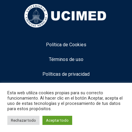
Política de Cookies
Términos de uso
Políticas de privacidad
Aviso legal
Esta web utiliza cookies propias para su correcto
funcionamiento. Al hacer clic en el botón Aceptar, acepta el
uso de estas tecnologías y el procesamiento de tus datos
para estos propósitos.
info@neurocognitiveacademy.com
1
Necesitas alguna información especifica
Rechazar todo
Aceptar todo
Whatsapp +393519801593