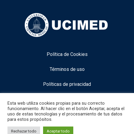
Política de Cookies
Términos de uso
Políticas de privacidad
Aviso legal
Esta web utiliza cookies propias para su correcto
funcionamiento. Al hacer clic en el botón Aceptar, acepta el
uso de estas tecnologías y el procesamiento de tus datos
para estos propósitos.
info@neurocognitiveacademy.com
1
Necesitas alguna información especifica
Rechazar todo
Aceptar todo