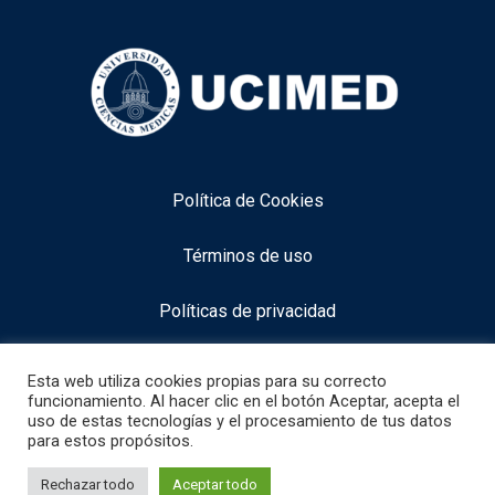
Política de Cookies
Términos de uso
Políticas de privacidad
Aviso legal
Esta web utiliza cookies propias para su correcto
funcionamiento. Al hacer clic en el botón Aceptar, acepta el
uso de estas tecnologías y el procesamiento de tus datos
para estos propósitos.
info@neurocognitiveacademy.com
1
Necesitas alguna información especifica
Rechazar todo
Aceptar todo