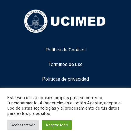
Política de Cookies
Términos de uso
Políticas de privacidad
Aviso legal
Esta web utiliza cookies propias para su correcto
funcionamiento. Al hacer clic en el botón Aceptar, acepta el
uso de estas tecnologías y el procesamiento de tus datos
para estos propósitos.
info@neurocognitiveacademy.com
1
Necesitas alguna información especifica
Rechazar todo
Aceptar todo