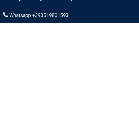
Whatsapp +393519801593