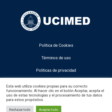
Política de Cookies
Términos de uso
Políticas de privacidad
Aviso legal
Esta web utiliza cookies propias para su correcto
funcionamiento. Al hacer clic en el botón Aceptar, acepta el
uso de estas tecnologías y el procesamiento de tus datos
para estos propósitos.
info@neurocognitiveacademy.com
1
Necesitas alguna información especifica
Rechazar todo
Aceptar todo